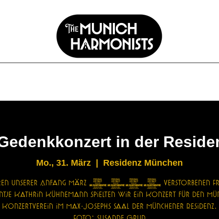
ermine
Aktuelles
Ensemble
Pressematerial
Kontakt
Impres
 Gedenkkonzert in der Resid
Mo., 31. März
  |  
Residenz München
hren unserer Anfang März 2025 verstorbenen Fre
ntje Kathrin Kühnemann spielten wir ein Konzert für den Mü
Konzertverein im Max-Josephs Saal der Münchener Residenz.
Foto: Susanne Grun