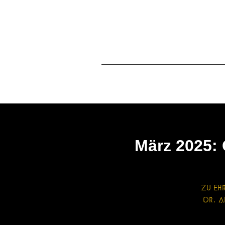
Start
Shop
T
März 2025:
Zu E
Dr. A