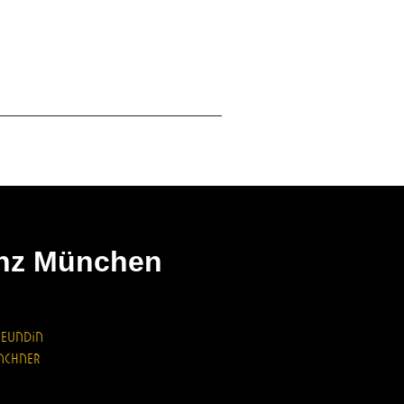
sum
Datenschutz
enz München
undin
nchner