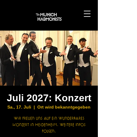
Juli 2027: Konzert
Sa., 17. Juli
  |  
Ort wird bekanntgegeben
Wir freuen uns auf ein wunderbares
Konzert in Heidenheim. Weitere Infos
folgen.